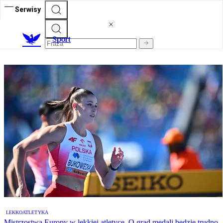
Serwisy
S
port
LEKKOATLETYKA
Mistrzostwa Europy w lekkiej atletyce. O grad medali będzie trudno