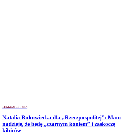
LEKKOATLETYKA
Natalia Bukowiecka dla „Rzeczpospolitej”: Mam
nadzieję, że będę „czarnym koniem” i zaskoczę
kibiców