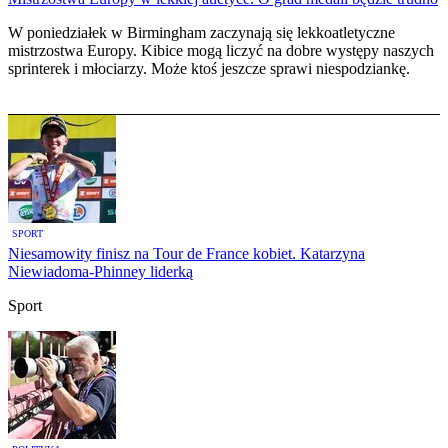
W poniedziałek w Birmingham zaczynają się lekkoatletyczne
mistrzostwa Europy. Kibice mogą liczyć na dobre występy naszych
sprinterek i młociarzy. Może ktoś jeszcze sprawi niespodziankę.
SPORT
Niesamowity finisz na Tour de France kobiet. Katarzyna
Niewiadoma-Phinney liderką
Sport