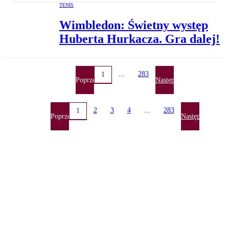
TENIS
Wimbledon: Świetny występ
Huberta Hurkacza. Gra dalej!
...
283
1
Poprzednia
Następna
2
3
4
...
283
1
Poprzednia
Następna