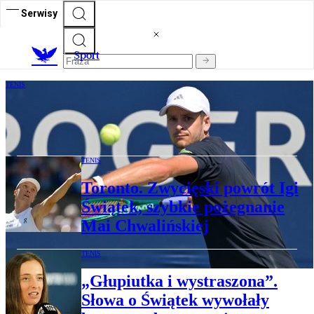
Serwisy
S
port
TENIS
Hurkacz z awansem w Montrealu. Fręch i
Linette odpadły w Toronto
TENIS
Toronto. Zwycięski powrót Igi
Świątek, szybkie pożegnanie
Mai Chwalińskiej
TENIS
„Głupiutka i wystraszona”.
Słowa o Świątek wywołały