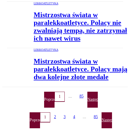
LEKKOATLETYKA
Mistrzostwa świata w
paralekkoatletyce. Polacy nie
zwalniają tempa, nie zatrzymał
ich nawet wirus
LEKKOATLETYKA
Mistrzostwa świata w
paralekkoatletyce. Polacy mają
dwa kolejne złote medale
...
85
1
Poprzednia
Następna
2
3
4
...
85
1
Poprzednia
Następna