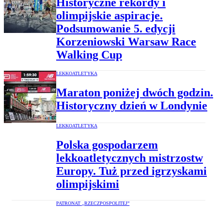
Historyczne rekordy i
olimpijskie aspiracje.
Podsumowanie 5. edycji
Korzeniowski Warsaw Race
Walking Cup
LEKKOATLETYKA
Maraton poniżej dwóch godzin.
Historyczny dzień w Londynie
LEKKOATLETYKA
Polska gospodarzem
lekkoatletycznych mistrzostw
Europy. Tuż przed igrzyskami
olimpijskimi
PATRONAT „RZECZPOSPOLITEJ”