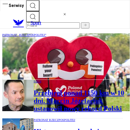
Serwisy
S
port
PATRONAT „RZECZPOSPOLITEJ”
Cała Polska – i świat – pobiegną, by
pomagać. Zostały już tylko godziny do
startu zapisów na Poland Business Run
2026.
BIEGI
Przebiegł ponad 1150 km w 10
dni. Marcin Józefaciuk
ustanowił nowy rekord Polski
PATRONAT RZECZPOSPOLITEJ