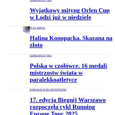
LEKKOATLETYKA
Wyjątkowy mityng Orlen Cup
w Łodzi już w niedzielę
PLUS MINUS
Halina Konopacka. Skazana na
złoto
LEKKOATLETYKA
Polska w czołówce. 16 medali
mistrzostw świata w
paralekkoatletyce
PATRONAT RZECZPOSPOLITEJ
17. edycja Biegnij Warszawo
rozpoczęła cykl Running
Europe Tour 2025