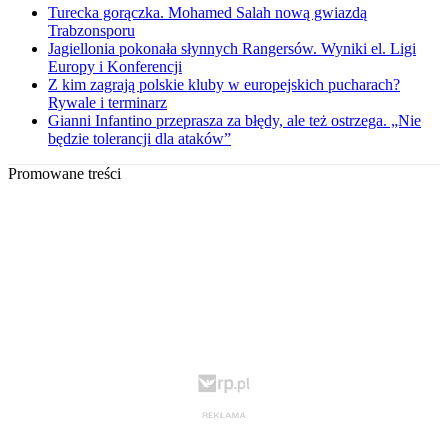
Turecka gorączka. Mohamed Salah nową gwiazdą
Trabzonsporu
Jagiellonia pokonała słynnych Rangersów. Wyniki el. Ligi
Europy i Konferencji
Z kim zagrają polskie kluby w europejskich pucharach?
Rywale i terminarz
Gianni Infantino przeprasza za błędy, ale też ostrzega. „Nie
będzie tolerancji dla ataków”
Promowane treści