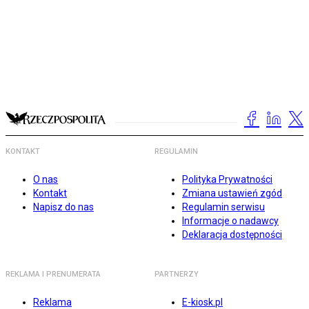
KONTAKT
REGULAMIN
O nas
Polityka Prywatności
Kontakt
Zmiana ustawień zgód
Napisz do nas
Regulamin serwisu
Informacje o nadawcy
Deklaracja dostępności
REKLAMA I PRENUMERATA
PARTNERZY
Reklama
E-kiosk.pl