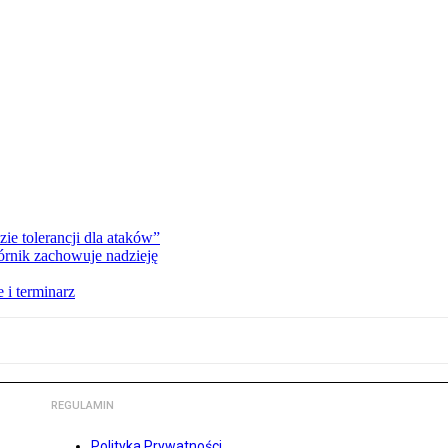
zie tolerancji dla ataków”
órnik zachowuje nadzieję
 i terminarz
REGULAMIN
Polityka Prywatności