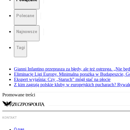
Polecane
Najnowsze
Tagi
Gianni Infantino przeprasza za błędy, ale też ostrzega. „Nie będ
Eliminacje Ligi Europy. Minimalna porażka w Budapeszcie, G
Ekspert wyjaśnia: Czy „Staruch” mógł stać na płocie
Z kim zagrają polskie kluby w europejskich pucharach? Rywale
Promowane treści
KONTAKT
O nas