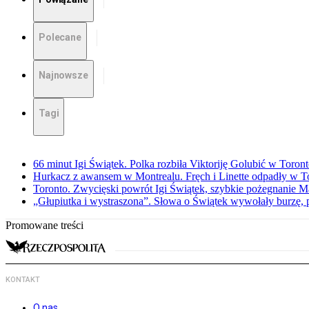
Polecane
Najnowsze
Tagi
66 minut Igi Świątek. Polka rozbiła Viktoriję Golubić w Toron
Hurkacz z awansem w Montrealu. Fręch i Linette odpadły w T
Toronto. Zwycięski powrót Igi Świątek, szybkie pożegnanie M
„Głupiutka i wystraszona”. Słowa o Świątek wywołały burzę, 
Promowane treści
KONTAKT
O nas