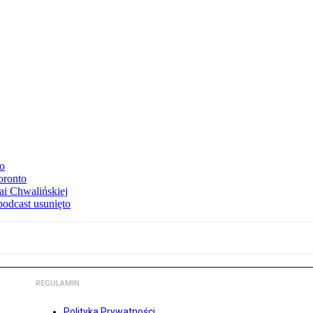
to
oronto
ai Chwalińskiej
podcast usunięto
REGULAMIN
Polityka Prywatności