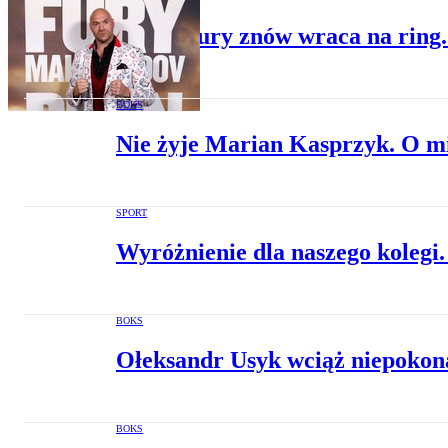
Tyson Fury znów wraca na ring. 
BOKS
Nie żyje Marian Kasprzyk. O mi
SPORT
Wyróżnienie dla naszego kolegi
BOKS
Ołeksandr Usyk wciąż niepokona
BOKS