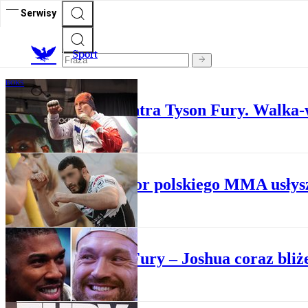
Serwisy
S
port
BOKS
Mariusz Wach kontra Tyson Fury. Walka-
SPORTY WALKI
Gwiazdor polskiego MMA usłysz
BOKS
Walka Fury – Joshua coraz bliże
BOKS