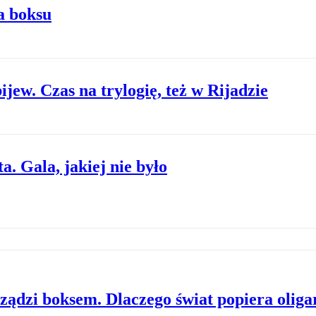
a boksu
ijew. Czas na trylogię, też w Rijadzie
. Gala, jakiej nie było
ządzi boksem. Dlaczego świat popiera oliga