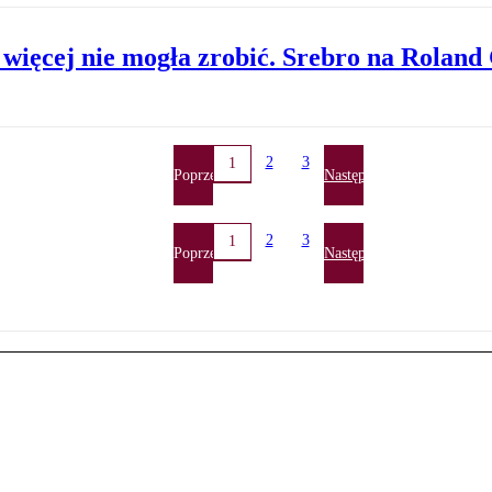
 więcej nie mogła zrobić. Srebro na Roland
2
3
1
Poprzednia
Następna
2
3
1
Poprzednia
Następna