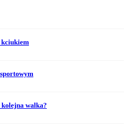
m kciukiem
m sportowym
 kolejna walka?