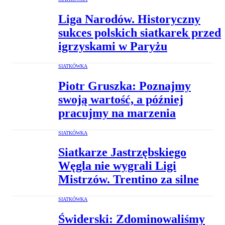
Liga Narodów. Historyczny
sukces polskich siatkarek przed
igrzyskami w Paryżu
SIATKÓWKA
Piotr Gruszka: Poznajmy
swoją wartość, a później
pracujmy na marzenia
SIATKÓWKA
Siatkarze Jastrzębskiego
Węgla nie wygrali Ligi
Mistrzów. Trentino za silne
SIATKÓWKA
Świderski: Zdominowaliśmy