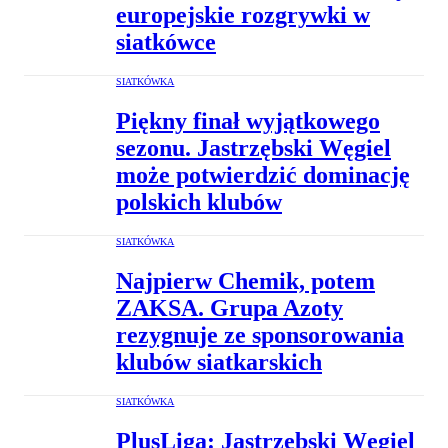
europejskie rozgrywki w
siatkówce
SIATKÓWKA
Piękny finał wyjątkowego
sezonu. Jastrzębski Węgiel
może potwierdzić dominację
polskich klubów
SIATKÓWKA
Najpierw Chemik, potem
ZAKSA. Grupa Azoty
rezygnuje ze sponsorowania
klubów siatkarskich
SIATKÓWKA
PlusLiga: Jastrzębski Węgiel