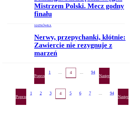
Mistrzem Polski. Mecz godny
finału
SIATKÓWKA
Nerwy, przepychanki, kłótnie:
Zawiercie nie rezygnuje z
marzeń
1
...
...
94
4
Poprzednia
Następna
1
2
3
5
6
7
...
94
4
Poprzednia
Następn