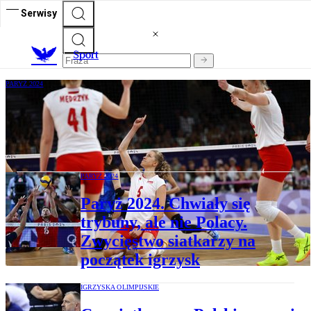
Serwisy
S
port
PARYŻ 2024
Paryż 2024. Siatkarki jak siatkarze.
Zwycięstwo i duży krok w stronę
ćwierćfinału
PARYŻ 2024
Paryż 2024. Chwiały się
trybuny, ale nie Polacy.
Zwycięstwo siatkarzy na
początek igrzysk
IGRZYSKA OLIMPIJSKIE