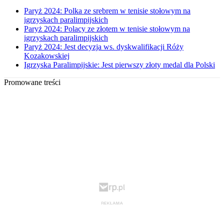
Paryż 2024: Polka ze srebrem w tenisie stołowym na
igrzyskach paralimpijskich
Paryż 2024: Polacy ze złotem w tenisie stołowym na
igrzyskach paralimpijskich
Paryż 2024: Jest decyzja ws. dyskwalifikacji Róży
Kozakowskiej
Igrzyska Paralimpijskie: Jest pierwszy złoty medal dla Polski
Promowane treści