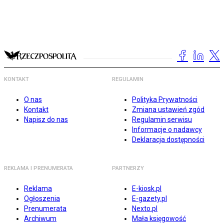
KONTAKT
REGULAMIN
O nas
Polityka Prywatności
Kontakt
Zmiana ustawień zgód
Napisz do nas
Regulamin serwisu
Informacje o nadawcy
Deklaracja dostępności
REKLAMA I PRENUMERATA
PARTNERZY
Reklama
E-kiosk.pl
Ogłoszenia
E-gazety.pl
Prenumerata
Nexto.pl
Archiwum
Mała księgowość