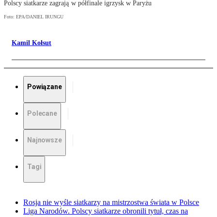
Polscy siatkarze zagrają w półfinale igrzysk w Paryżu
Foto: EPA/DANIEL IRUNGU
Kamil Kołsut
Powiązane
Polecane
Najnowsze
Tagi
Rosja nie wyśle siatkarzy na mistrzostwa świata w Polsce
Liga Narodów. Polscy siatkarze obronili tytuł, czas na