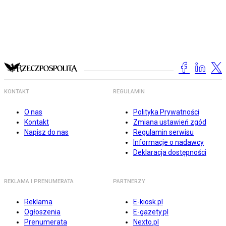
KONTAKT
REGULAMIN
O nas
Polityka Prywatności
Kontakt
Zmiana ustawień zgód
Napisz do nas
Regulamin serwisu
Informacje o nadawcy
Deklaracja dostępności
REKLAMA I PRENUMERATA
PARTNERZY
Reklama
E-kiosk.pl
Ogłoszenia
E-gazety.pl
Prenumerata
Nexto.pl