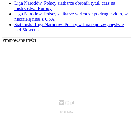
Liga Narodów. Polscy siatkarze obronili tytuł, czas na
mistrzostwa Europy
Liga Narodów. Polscy siatkarze w drodze po drugie złoto, w
niedzielę finał z USA
Siatkarska Liga Narodów. Polacy w finale po zwycięstwie
nad Słowenią
Promowane treści