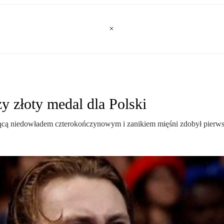
zy złoty medal dla Polski
ącą niedowładem czterokończynowym i zanikiem mięśni zdobył pierwsz