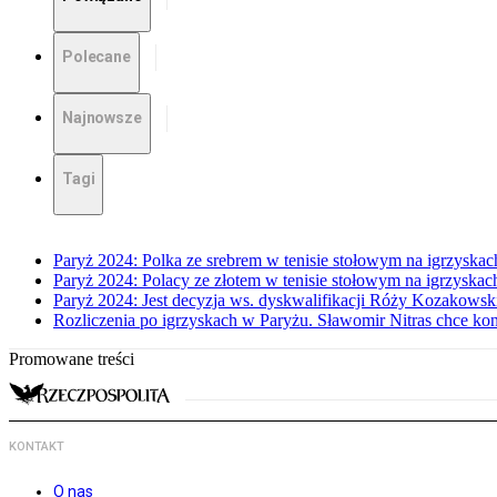
Polecane
Najnowsze
Tagi
Paryż 2024: Polka ze srebrem w tenisie stołowym na igrzyskac
Paryż 2024: Polacy ze złotem w tenisie stołowym na igrzyskach
Paryż 2024: Jest decyzja ws. dyskwalifikacji Róży Kozakowsk
Rozliczenia po igrzyskach w Paryżu. Sławomir Nitras chce kont
Promowane treści
KONTAKT
O nas