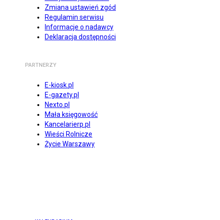
Zmiana ustawień zgód
Regulamin serwisu
Informacje o nadawcy
Deklaracja dostępności
PARTNERZY
E-kiosk.pl
E-gazety.pl
Nexto.pl
Mała księgowość
Kancelarierp.pl
Wieści Rolnicze
Życie Warszawy