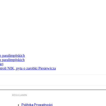
h paralimpijskich
 paralimpijskich
iej
roli NIK, pyta o zarobki Piesiewicza
REGULAMIN
Polityka Prywatności