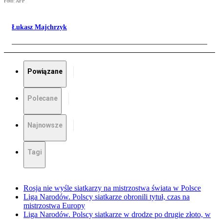
Foto: AFP
Łukasz Majchrzyk
Powiązane
Polecane
Najnowsze
Tagi
Rosja nie wyśle siatkarzy na mistrzostwa świata w Polsce
Liga Narodów. Polscy siatkarze obronili tytuł, czas na
mistrzostwa Europy
Liga Narodów. Polscy siatkarze w drodze po drugie złoto, w