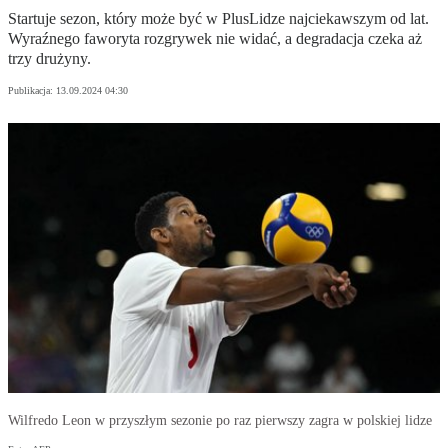
Startuje sezon, który może być w PlusLidze najciekawszym od lat.
Wyraźnego faworyta rozgrywek nie widać, a degradacja czeka aż
trzy drużyny.
Publikacja:
13.09.2024 04:30
Wilfredo Leon w przyszłym sezonie po raz pierwszy zagra w polskiej lidze