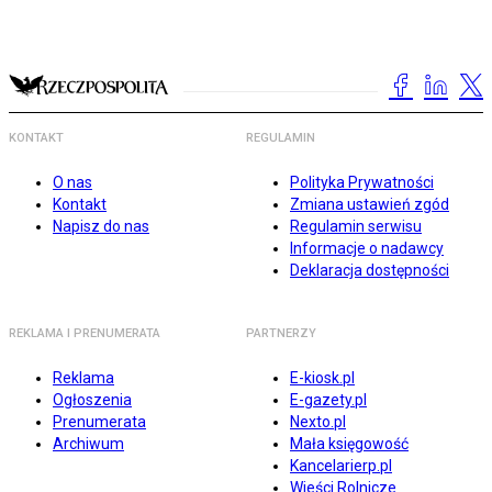
KONTAKT
REGULAMIN
O nas
Polityka Prywatności
Kontakt
Zmiana ustawień zgód
Napisz do nas
Regulamin serwisu
Informacje o nadawcy
Deklaracja dostępności
REKLAMA I PRENUMERATA
PARTNERZY
Reklama
E-kiosk.pl
Ogłoszenia
E-gazety.pl
Prenumerata
Nexto.pl
Archiwum
Mała księgowość
Kancelarierp.pl
Wieści Rolnicze