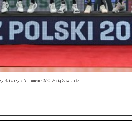
sy siatkarzy z Aluronem CMC Wartą Zawiercie.