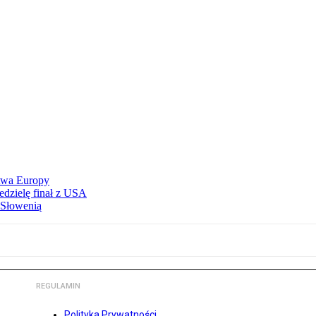
stwa Europy
edzielę finał z USA
 Słowenią
REGULAMIN
Polityka Prywatności