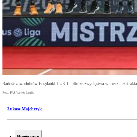
Radość zawodników Bogdanki LUK Lublin ze zwycięstwa w meczu ekstrakla
Foto: PAP/Wojtek Jargiło
Łukasz Majchrzyk
Powiązane