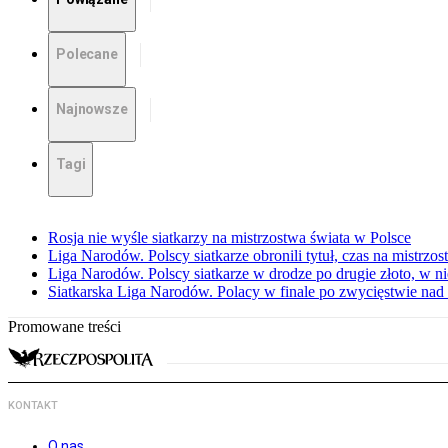
Polecane
Najnowsze
Tagi
Rosja nie wyśle siatkarzy na mistrzostwa świata w Polsce
Liga Narodów. Polscy siatkarze obronili tytuł, czas na mistrzo
Liga Narodów. Polscy siatkarze w drodze po drugie złoto, w ni
Siatkarska Liga Narodów. Polacy w finale po zwycięstwie nad
Promowane treści
KONTAKT
O nas