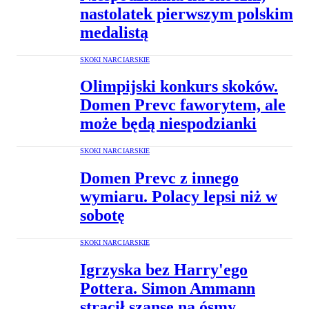
nastolatek pierwszym polskim
medalistą
SKOKI NARCIARSKIE
Olimpijski konkurs skoków.
Domen Prevc faworytem, ale
może będą niespodzianki
SKOKI NARCIARSKIE
Domen Prevc z innego
wymiaru. Polacy lepsi niż w
sobotę
SKOKI NARCIARSKIE
Igrzyska bez Harry'ego
Pottera. Simon Ammann
stracił szansę na ósmy