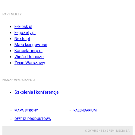
PARTNERZY
E-kiosk.pl
E-gazety.pl
Nexto.pl
Mała księgowość
Kancelarierp.pl
Wieści Rolnicze
Życie Warszawy
NASZE WYDARZENIA
Szkolenia i konferencje
MAPA STRONY
KALENDARIUM
OFERTA PRODUKTOWA
© COPYRIGHT BY GREMI MEDIA SA