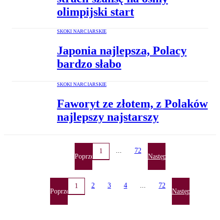
olimpijski start
SKOKI NARCIARSKIE
Japonia najlepsza, Polacy
bardzo słabo
SKOKI NARCIARSKIE
Faworyt ze złotem, z Polaków
najlepszy najstarszy
...
72
1
Poprzednia
Następna
2
3
4
...
72
1
Poprzednia
Następna