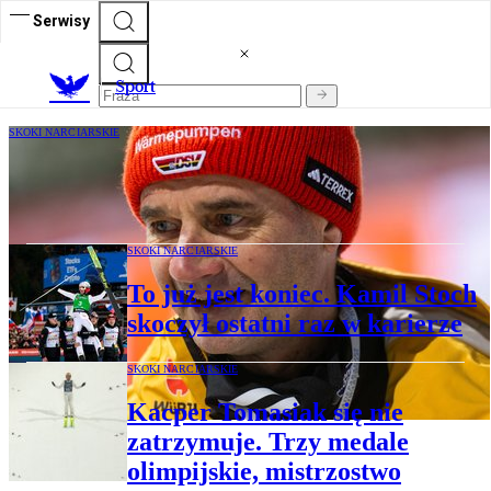
Serwisy
S
port
SKOKI NARCIARSKIE
Powrót i nowa rola Stefana Horngachera
w polskich skokach narciarskich
SKOKI NARCIARSKIE
To już jest koniec. Kamil Stoch
skoczył ostatni raz w karierze
SKOKI NARCIARSKIE
Kacper Tomasiak się nie
zatrzymuje. Trzy medale
olimpijskie, mistrzostwo