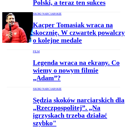
Polski, a teraz ten sukces
SKOKI NARCIARSKIE
Kacper Tomasiak wraca na
skocznię. W czwartek powalczy
o kolejne medale
FILM
Legenda wraca na ekrany. Co
wiemy o nowym filmie
„Adam”?
SKOKI NARCIARSKIE
Sędzia skoków narciarskich dla
„Rzeczpospolitej”. „Na
igrzyskach trzeba działać
szybko"