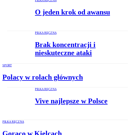
PIŁKA RĘCZNA
O jeden krok od awansu
PIŁKA RĘCZNA
Brak koncentracji i
nieskuteczne ataki
SPORT
Polacy w rolach głównych
PIŁKA RĘCZNA
Vive najlepsze w Polsce
PIŁKA RĘCZNA
Gorąco w Kielcach