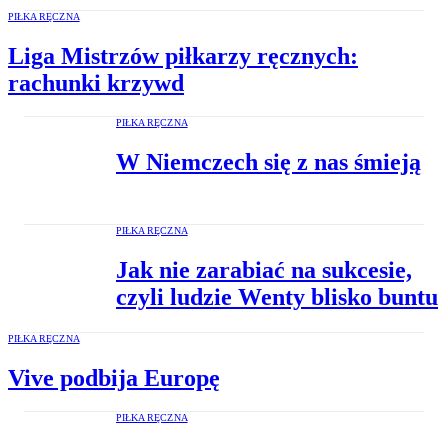
PIŁKA RĘCZNA
Liga Mistrzów piłkarzy ręcznych:
rachunki krzywd
PIŁKA RĘCZNA
W Niemczech się z nas śmieją
PIŁKA RĘCZNA
Jak nie zarabiać na sukcesie,
czyli ludzie Wenty blisko buntu
PIŁKA RĘCZNA
Vive podbija Europę
PIŁKA RĘCZNA