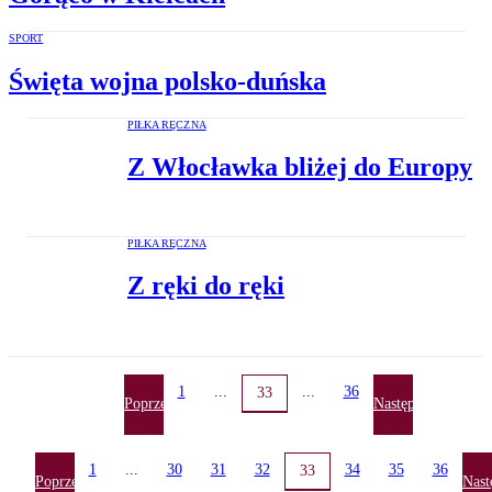
SPORT
Święta wojna polsko-duńska
PIŁKA RĘCZNA
Z Włocławka bliżej do Europy
PIŁKA RĘCZNA
Z ręki do ręki
1
...
...
36
33
Poprzednia
Następna
1
...
30
31
32
34
35
36
33
Poprzednia
Nast