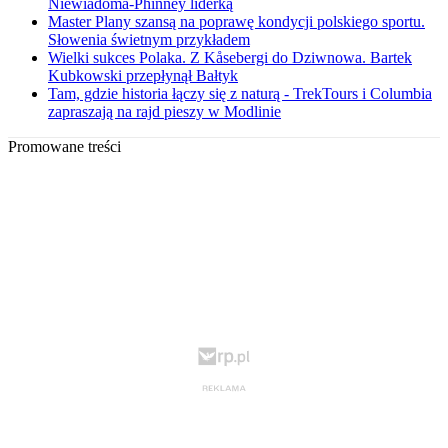
Niewiadoma-Phinney liderką
Master Plany szansą na poprawę kondycji polskiego sportu.
Słowenia świetnym przykładem
Wielki sukces Polaka. Z Kåsebergi do Dziwnowa. Bartek
Kubkowski przepłynął Bałtyk
Tam, gdzie historia łączy się z naturą - TrekTours i Columbia
zapraszają na rajd pieszy w Modlinie
Promowane treści