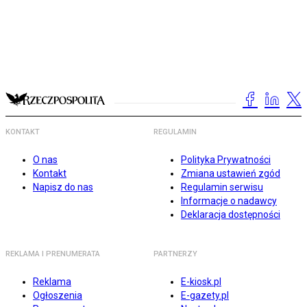
KONTAKT
REGULAMIN
O nas
Polityka Prywatności
Kontakt
Zmiana ustawień zgód
Napisz do nas
Regulamin serwisu
Informacje o nadawcy
Deklaracja dostępności
REKLAMA I PRENUMERATA
PARTNERZY
Reklama
E-kiosk.pl
Ogłoszenia
E-gazety.pl