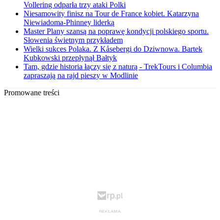
Vollering odparła trzy ataki Polki
Niesamowity finisz na Tour de France kobiet. Katarzyna
Niewiadoma-Phinney liderką
Master Plany szansą na poprawę kondycji polskiego sportu.
Słowenia świetnym przykładem
Wielki sukces Polaka. Z Kåsebergi do Dziwnowa. Bartek
Kubkowski przepłynął Bałtyk
Tam, gdzie historia łączy się z naturą - TrekTours i Columbia
zapraszają na rajd pieszy w Modlinie
Promowane treści