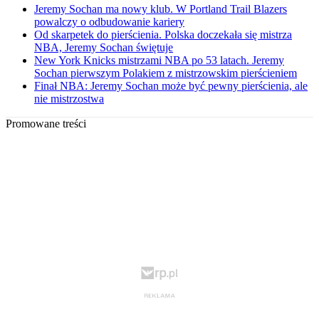
Jeremy Sochan ma nowy klub. W Portland Trail Blazers
powalczy o odbudowanie kariery
Od skarpetek do pierścienia. Polska doczekała się mistrza
NBA, Jeremy Sochan świętuje
New York Knicks mistrzami NBA po 53 latach. Jeremy
Sochan pierwszym Polakiem z mistrzowskim pierścieniem
Finał NBA: Jeremy Sochan może być pewny pierścienia, ale
nie mistrzostwa
Promowane treści