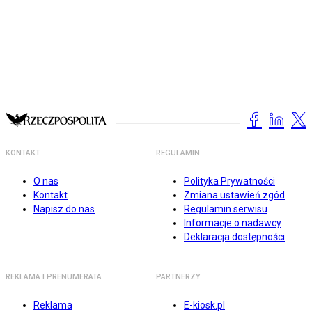
KONTAKT
REGULAMIN
O nas
Polityka Prywatności
Kontakt
Zmiana ustawień zgód
Napisz do nas
Regulamin serwisu
Informacje o nadawcy
Deklaracja dostępności
REKLAMA I PRENUMERATA
PARTNERZY
Reklama
E-kiosk.pl