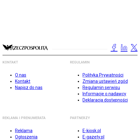
KONTAKT
REGULAMIN
O nas
Polityka Prywatności
Kontakt
Zmiana ustawień zgód
Napisz do nas
Regulamin serwisu
Informacje o nadawcy
Deklaracja dostępności
REKLAMA I PRENUMERATA
PARTNERZY
Reklama
E-kiosk.pl
Ogłoszenia
E-gazety.pl