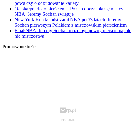
powalczy o odbudowanie kariery
Od skarpetek do pierścienia. Polska doczekała się mistrza
NBA, Jeremy Sochan świętuje
New York Knicks mistrzami NBA po 53 latach. Jeremy
Sochan pierwszym Polakiem z mistrzowskim pierścieniem
Finał NBA: Jeremy Sochan może być pewny pierścienia, ale
nie mistrzostwa
Promowane treści