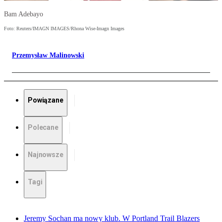
Bam Adebayo
Foto: Reuters/IMAGN IMAGES/Rhona Wise-Imagn Images
Przemysław Malinowski
Powiązane
Polecane
Najnowsze
Tagi
Jeremy Sochan ma nowy klub. W Portland Trail Blazers