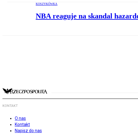
KOSZYKÓWKA
NBA reaguje na skandal hazardow
KONTAKT
O nas
Kontakt
Napisz do nas