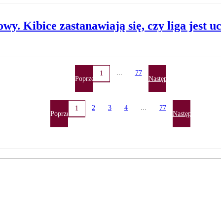
y. Kibice zastanawiają się, czy liga jest u
...
77
1
Poprzednia
Następna
2
3
4
...
77
1
Poprzednia
Następna