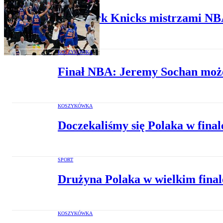
New York Knicks mistrzami NBA
KOSZYKÓWKA
Finał NBA: Jeremy Sochan może 
KOSZYKÓWKA
Doczekaliśmy się Polaka w final
SPORT
Drużyna Polaka w wielkim final
KOSZYKÓWKA