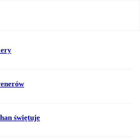
iery
trenerów
han świętuje