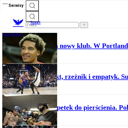
Serwisy
S
port
KOSZYKÓWKA
Jeremy Sochan ma nowy klub. W Portland 
PLUS MINUS
Architekt, rzeźnik i empatyk. Su
KOSZYKÓWKA
Od skarpetek do pierścienia. Po
KOSZYKÓWKA