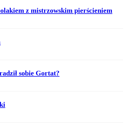
olakiem z mistrzowskim pierścieniem
a
radził sobie Gortat?
ki