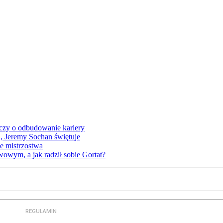
czy o odbudowanie kariery
A, Jeremy Sochan świętuje
e mistrzostwa
owym, a jak radził sobie Gortat?
REGULAMIN