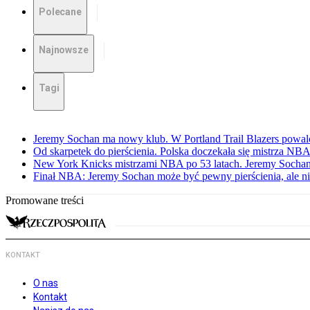
Polecane
Najnowsze
Tagi
Jeremy Sochan ma nowy klub. W Portland Trail Blazers powal
Od skarpetek do pierścienia. Polska doczekała się mistrza NB
New York Knicks mistrzami NBA po 53 latach. Jeremy Sochan
Finał NBA: Jeremy Sochan może być pewny pierścienia, ale ni
Promowane treści
KONTAKT
O nas
Kontakt