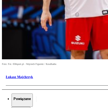
Foto: Fot. 058sport.pl - Wojciech Figurski / KoszKadra
Łukasz Majchrzyk
Powiązane