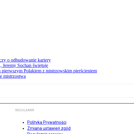
czy o odbudowanie kariery
A, Jeremy Sochan świętuje
 pierwszym Polakiem z mistrzowskim pierścieniem
e mistrzostwa
REGULAMIN
Polityka Prywatności
Zmiana ustawień zgód