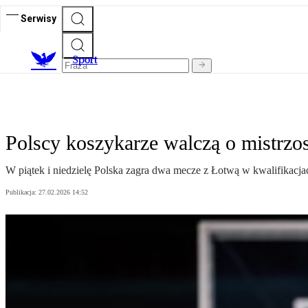
Serwisy
S
port
Polscy koszykarze walczą o mistrzo
W piątek i niedzielę Polska zagra dwa mecze z Łotwą w kwalifikacjac
Publikacja:
27.02.2026 14:52