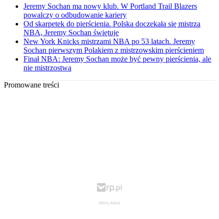
Jeremy Sochan ma nowy klub. W Portland Trail Blazers
powalczy o odbudowanie kariery
Od skarpetek do pierścienia. Polska doczekała się mistrza
NBA, Jeremy Sochan świętuje
New York Knicks mistrzami NBA po 53 latach. Jeremy
Sochan pierwszym Polakiem z mistrzowskim pierścieniem
Finał NBA: Jeremy Sochan może być pewny pierścienia, ale
nie mistrzostwa
Promowane treści