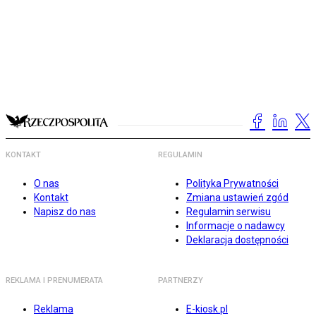
KONTAKT
REGULAMIN
O nas
Polityka Prywatności
Kontakt
Zmiana ustawień zgód
Napisz do nas
Regulamin serwisu
Informacje o nadawcy
Deklaracja dostępności
REKLAMA I PRENUMERATA
PARTNERZY
Reklama
E-kiosk.pl