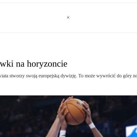
wki na horyzoncie
iga świata stworzy swoją europejską dywizję. To może wywrócić do gór