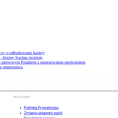
czy o odbudowanie kariery
A, Jeremy Sochan świętuje
 pierwszym Polakiem z mistrzowskim pierścieniem
e mistrzostwa
REGULAMIN
Polityka Prywatności
Zmiana ustawień zgód