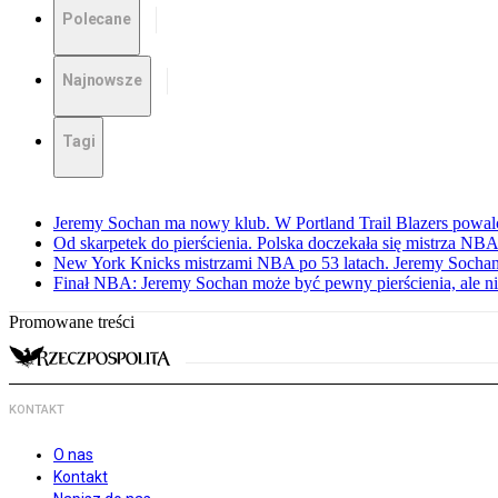
Polecane
Najnowsze
Tagi
Jeremy Sochan ma nowy klub. W Portland Trail Blazers powal
Od skarpetek do pierścienia. Polska doczekała się mistrza NB
New York Knicks mistrzami NBA po 53 latach. Jeremy Sochan
Finał NBA: Jeremy Sochan może być pewny pierścienia, ale ni
Promowane treści
KONTAKT
O nas
Kontakt