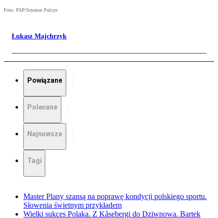
Foto: PAP/Szymon Pulcyn
Łukasz Majchrzyk
Powiązane
Polecane
Najnowsze
Tagi
Master Plany szansą na poprawę kondycji polskiego sportu.
Słowenia świetnym przykładem
Wielki sukces Polaka. Z Kåsebergi do Dziwnowa. Bartek