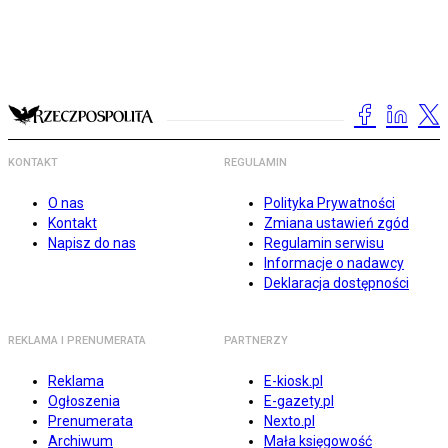
KONTAKT
REGULAMIN
O nas
Polityka Prywatności
Kontakt
Zmiana ustawień zgód
Napisz do nas
Regulamin serwisu
Informacje o nadawcy
Deklaracja dostępności
REKLAMA I PRENUMERATA
PARTNERZY
Reklama
E-kiosk.pl
Ogłoszenia
E-gazety.pl
Prenumerata
Nexto.pl
Archiwum
Mała księgowość