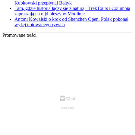
Kubkowski przepłynął Bałtyk
Tam, gdzie historia łączy się z naturą - TrekTours i Columbia
zapraszają na rajd pieszy w Modlinie
Antoni Kowalski o krok od Shenzhen Open. Polak pokonał
wyżej notowanego rywala
Promowane treści