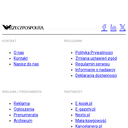
KONTAKT
REGULAMIN
O nas
Polityka Prywatności
Kontakt
Zmiana ustawień zgód
Napisz do nas
Regulamin serwisu
Informacje o nadawcy
Deklaracja dostępności
REKLAMA I PRENUMERATA
PARTNERZY
Reklama
E-kiosk.pl
Ogłoszenia
E-gazety.pl
Prenumerata
Nexto.pl
Archiwum
Mała księgowość
Kancelarierp.pl