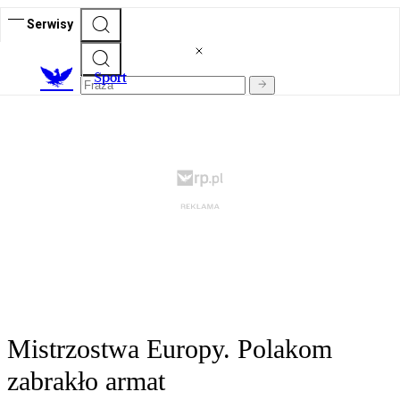
Serwisy
S
port
Mistrzostwa Europy. Polakom
zabrakło armat