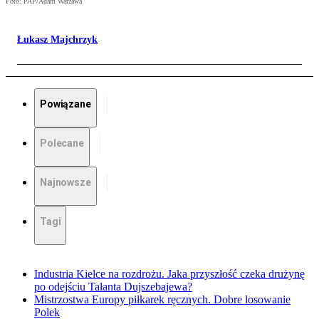
Foto: PAP/Adam Warżawa
Łukasz Majchrzyk
Powiązane
Polecane
Najnowsze
Tagi
Industria Kielce na rozdrożu. Jaka przyszłość czeka drużynę
po odejściu Tałanta Dujszebajewa?
Mistrzostwa Europy piłkarek ręcznych. Dobre losowanie
Polek