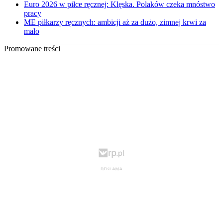
Euro 2026 w piłce ręcznej: Klęska. Polaków czeka mnóstwo
pracy
ME piłkarzy ręcznych: ambicji aż za dużo, zimnej krwi za
mało
Promowane treści