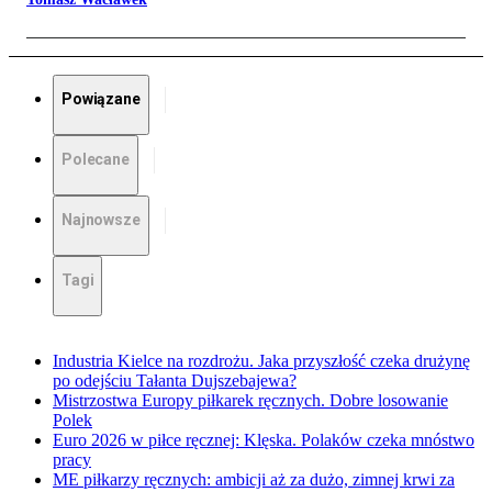
Powiązane
Polecane
Najnowsze
Tagi
Industria Kielce na rozdrożu. Jaka przyszłość czeka drużynę
po odejściu Tałanta Dujszebajewa?
Mistrzostwa Europy piłkarek ręcznych. Dobre losowanie
Polek
Euro 2026 w piłce ręcznej: Klęska. Polaków czeka mnóstwo
pracy
ME piłkarzy ręcznych: ambicji aż za dużo, zimnej krwi za