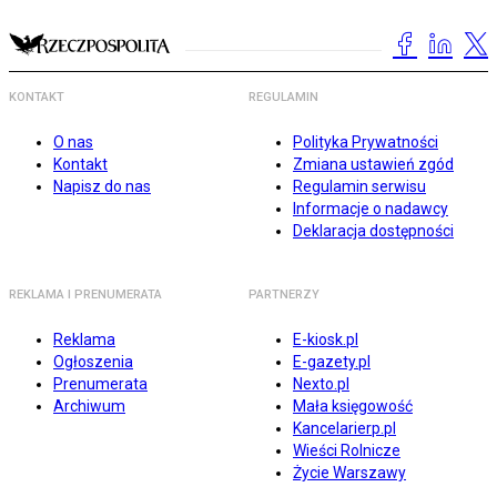
KONTAKT
REGULAMIN
O nas
Polityka Prywatności
Kontakt
Zmiana ustawień zgód
Napisz do nas
Regulamin serwisu
Informacje o nadawcy
Deklaracja dostępności
REKLAMA I PRENUMERATA
PARTNERZY
Reklama
E-kiosk.pl
Ogłoszenia
E-gazety.pl
Prenumerata
Nexto.pl
Archiwum
Mała księgowość
Kancelarierp.pl
Wieści Rolnicze
Życie Warszawy