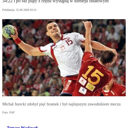
34:22 i po raz piąty z rzędu wystąpią w turnieju finałowym
Publikacja:
22.06.2009 03:51
Michał Jurecki zdobył pięć bramek i był najlepszym zawodnikiem meczu
Foto: PAP
Tomasz Wacławek