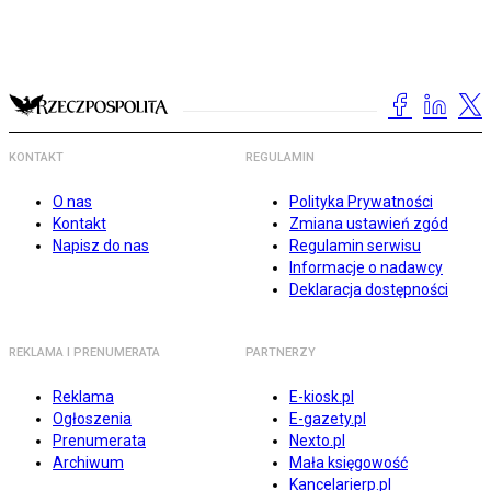
KONTAKT
REGULAMIN
O nas
Polityka Prywatności
Kontakt
Zmiana ustawień zgód
Napisz do nas
Regulamin serwisu
Informacje o nadawcy
Deklaracja dostępności
REKLAMA I PRENUMERATA
PARTNERZY
Reklama
E-kiosk.pl
Ogłoszenia
E-gazety.pl
Prenumerata
Nexto.pl
Archiwum
Mała księgowość
Kancelarierp.pl