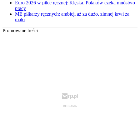
Euro 2026 w piłce ręcznej: Klęska. Polaków czeka mnóstwo
pracy
ME piłkarzy ręcznych: ambicji aż za dużo, zimnej krwi za
mało
Promowane treści