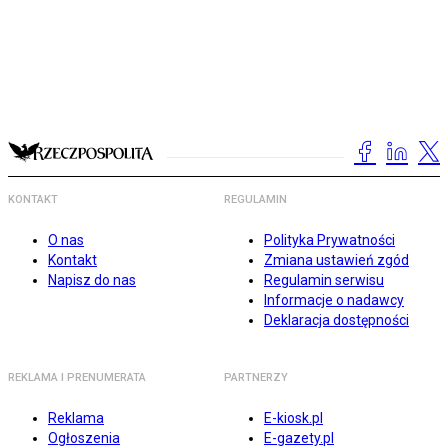
KONTAKT
REGULAMIN
O nas
Polityka Prywatności
Kontakt
Zmiana ustawień zgód
Napisz do nas
Regulamin serwisu
Informacje o nadawcy
Deklaracja dostępności
REKLAMA I PRENUMERATA
PARTNERZY
Reklama
E-kiosk.pl
Ogłoszenia
E-gazety.pl