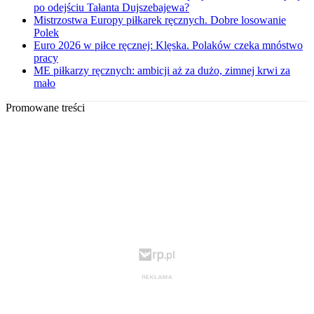
po odejściu Tałanta Dujszebajewa?
Mistrzostwa Europy piłkarek ręcznych. Dobre losowanie
Polek
Euro 2026 w piłce ręcznej: Klęska. Polaków czeka mnóstwo
pracy
ME piłkarzy ręcznych: ambicji aż za dużo, zimnej krwi za
mało
Promowane treści