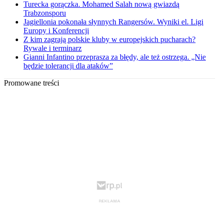
Turecka gorączka. Mohamed Salah nową gwiazdą
Trabzonsporu
Jagiellonia pokonała słynnych Rangersów. Wyniki el. Ligi
Europy i Konferencji
Z kim zagrają polskie kluby w europejskich pucharach?
Rywale i terminarz
Gianni Infantino przeprasza za błędy, ale też ostrzega. „Nie
będzie tolerancji dla ataków”
Promowane treści