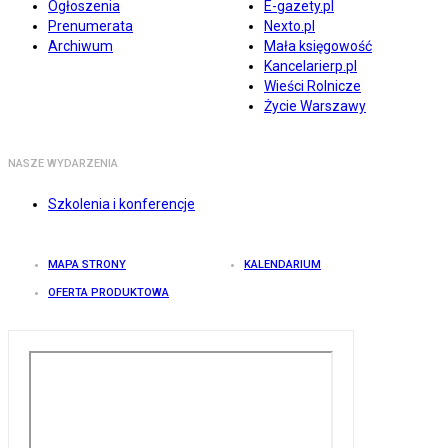
Ogłoszenia
E-gazety.pl
Prenumerata
Nexto.pl
Archiwum
Mała księgowość
Kancelarierp.pl
Wieści Rolnicze
Życie Warszawy
NASZE WYDARZENIA
Szkolenia i konferencje
MAPA STRONY
KALENDARIUM
OFERTA PRODUKTOWA