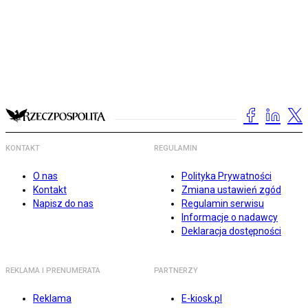
KONTAKT
REGULAMIN
O nas
Polityka Prywatności
Kontakt
Zmiana ustawień zgód
Napisz do nas
Regulamin serwisu
Informacje o nadawcy
Deklaracja dostępności
REKLAMA I PRENUMERATA
PARTNERZY
Reklama
E-kiosk.pl