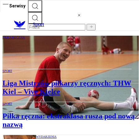
Serwisy
S
port
PIŁKA RĘCZNA
Liga Mistrzów piłkarzy ręcznych: Vive -
Rhein Neckar Loewen
SPORT
Liga Mistrzów piłkarzy ręcznych: THW
Kiel – Vive Kielce
SPORT
Piłka ręczna: ekstraklasa rusza pod nową
nazwą
WYDARZENIA