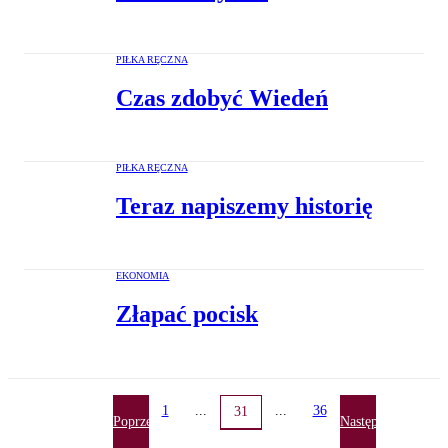
PIŁKA RĘCZNA
Czas zdobyć Wiedeń
PIŁKA RĘCZNA
Teraz napiszemy historię
EKONOMIA
Złapać pocisk
1
...
...
36
31
Poprzednia
Następna