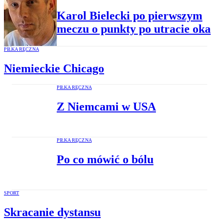
Karol Bielecki po pierwszym
meczu o punkty po utracie oka
PIŁKA RĘCZNA
Niemieckie Chicago
PIŁKA RĘCZNA
Z Niemcami w USA
PIŁKA RĘCZNA
Po co mówić o bólu
SPORT
Skracanie dystansu