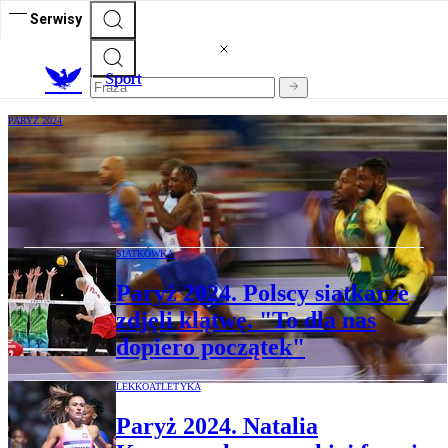
Serwisy
S
port
PARYŻ 2024
Pierwsze od 20 lat złoto dla sprintera z
USA na 100 metrów. Decydowały
tysięczne sekundy
SIATKÓWKA
Paryż 2024. Polscy siatkarze
zdjęli klątwę. "To dla nas
dopiero początek"
LEKKOATLETYKA
Paryż 2024. Natalia