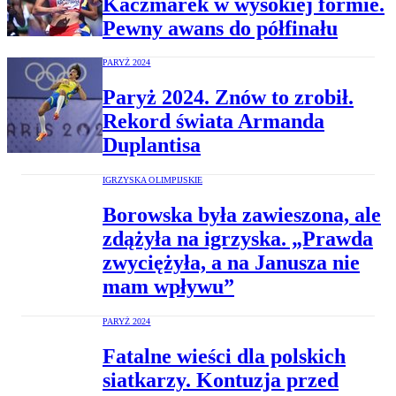
Kaczmarek w wysokiej formie.
Pewny awans do półfinału
PARYŻ 2024
Paryż 2024. Znów to zrobił.
Rekord świata Armanda
Duplantisa
IGRZYSKA OLIMPIJSKIE
Borowska była zawieszona, ale
zdążyła na igrzyska. „Prawda
zwyciężyła, a na Janusza nie
mam wpływu”
PARYŻ 2024
Fatalne wieści dla polskich
siatkarzy. Kontuzja przed