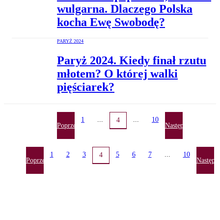
wulgarna. Dlaczego Polska
kocha Ewę Swobodę?
PARYŻ 2024
Paryż 2024. Kiedy finał rzutu
młotem? O której walki
pięściarek?
1
...
...
10
4
Poprzednia
Następna
1
2
3
5
6
7
...
10
4
Poprzednia
Następn