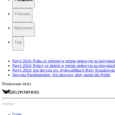
Polecane
Najnowsze
Tagi
Paryż 2024: Polka ze srebrem w tenisie stołowym na igrzyskac
Paryż 2024: Polacy ze złotem w tenisie stołowym na igrzyskach
Paryż 2024: Jest decyzja ws. dyskwalifikacji Róży Kozakowsk
Igrzyska Paralimpijskie: Jest pierwszy złoty medal dla Polski
Promowane treści
KONTAKT
O nas