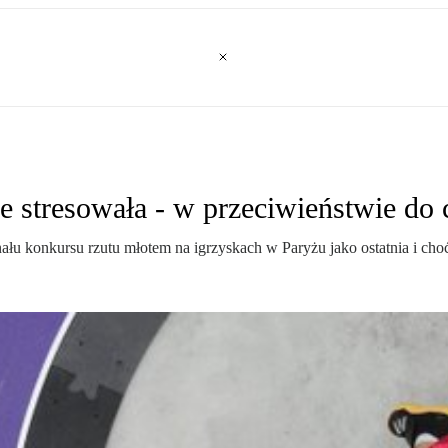
e stresowała - w przeciwieństwie do c
ału konkursu rzutu młotem na igrzyskach w Paryżu jako ostatnia i choć