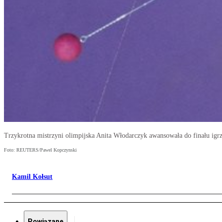
Trzykrotna mistrzyni olimpijska Anita Włodarczyk awansowała do finału ig
Foto: REUTERS/Pawel Kopczynski
Kamil Kołsut
Powiązane