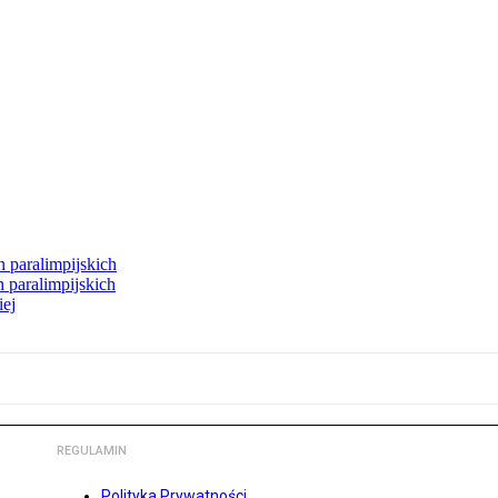
h paralimpijskich
 paralimpijskich
iej
REGULAMIN
Polityka Prywatności