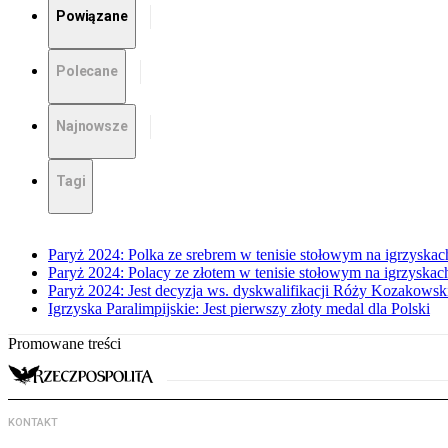
Powiązane
Polecane
Najnowsze
Tagi
Paryż 2024: Polka ze srebrem w tenisie stołowym na igrzyskac
Paryż 2024: Polacy ze złotem w tenisie stołowym na igrzyskach
Paryż 2024: Jest decyzja ws. dyskwalifikacji Róży Kozakowsk
Igrzyska Paralimpijskie: Jest pierwszy złoty medal dla Polski
Promowane treści
KONTAKT