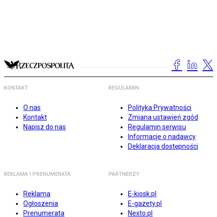
KONTAKT
REGULAMIN
O nas
Polityka Prywatności
Kontakt
Zmiana ustawień zgód
Napisz do nas
Regulamin serwisu
Informacje o nadawcy
Deklaracja dostępności
REKLAMA I PRENUMERATA
PARTNERZY
Reklama
E-kiosk.pl
Ogłoszenia
E-gazety.pl
Prenumerata
Nexto.pl