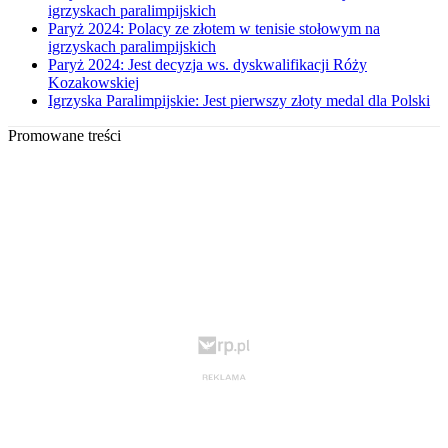
igrzyskach paralimpijskich
Paryż 2024: Polacy ze złotem w tenisie stołowym na
igrzyskach paralimpijskich
Paryż 2024: Jest decyzja ws. dyskwalifikacji Róży
Kozakowskiej
Igrzyska Paralimpijskie: Jest pierwszy złoty medal dla Polski
Promowane treści