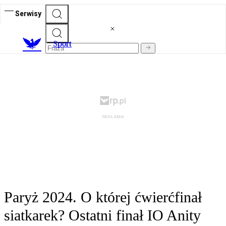
Serwisy
S
port
Paryż 2024. O której ćwierćfinał
siatkarek? Ostatni finał IO Anity