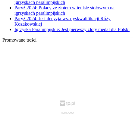
igrzyskach paralimpijskich
Paryż 2024: Polacy ze złotem w tenisie stołowym na
igrzyskach paralimpijskich
Paryż 2024: Jest decyzja ws. dyskwalifikacji Róży
Kozakowskiej
Igrzyska Paralimpijskie: Jest pierwszy złoty medal dla Polski
Promowane treści