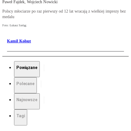
Paweł Fajdek, Wojciech Nowicki
Polscy młociarze po raz pierwszy od 12 lat wracają z wielkiej imprezy bez
medalu
Foto: Łukasz Szeląg
Kamil Kołsut
Powiązane
Polecane
Najnowsze
Tagi