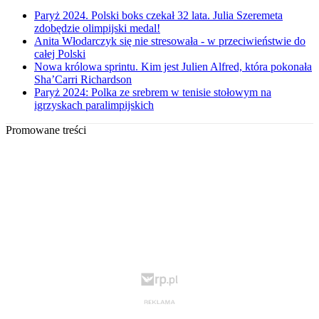
Paryż 2024. Polski boks czekał 32 lata. Julia Szeremeta
zdobędzie olimpijski medal!
Anita Włodarczyk się nie stresowała - w przeciwieństwie do
całej Polski
Nowa królowa sprintu. Kim jest Julien Alfred, która pokonała
Sha’Carri Richardson
Paryż 2024: Polka ze srebrem w tenisie stołowym na
igrzyskach paralimpijskich
Promowane treści