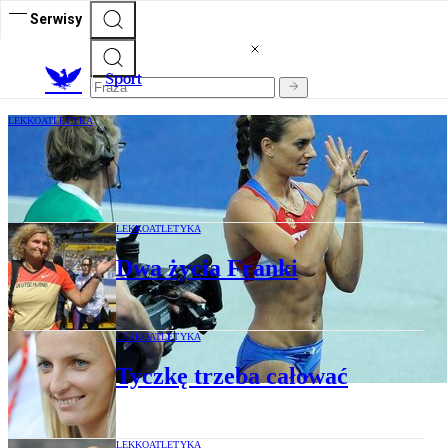
Serwisy
S
port
LEKKOATLETYKA
Isinbajewa zdradziła przyczynę porażki
LEKKOATLETYKA
Dwa życia Franki
LEKKOATLETYKA
Tyczkę trzeba całować
LEKKOATLETYKA