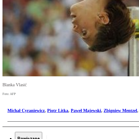
Blanka Vlasić
Foto: AFP
Michał Cyraniewicz
,
Piotr Litka
,
Paweł Majewski
,
Zbigniew Mentzel
Powiązane