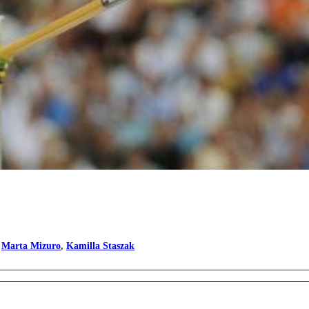
,
Marta Mizuro
,
Kamilla Staszak