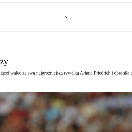
rzy
ącej walce ze swą najgroźniejszą rywalką Ariane Friedrich i obroniła t