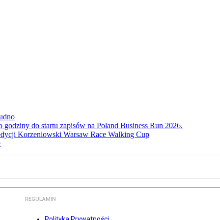
rudno
ko godziny do startu zapisów na Poland Business Run 2026.
. edycji Korzeniowski Warsaw Race Walking Cup
e
REGULAMIN
Polityka Prywatności