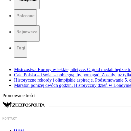
Polecane
Najnowsze
Tagi
Mistrzostwa Europy w lekkiej atletyce. O grad medali będzie t
Cała Polska – i świat – pobiegną, by pomagać. Zostały już tyl
Historyczne rekordy i olimpijskie aspiracje. Podsumowanie 5
Maraton poniżej dwóch godzin. Historyczny dzień w Londyni
Promowane treści
KONTAKT
O nas