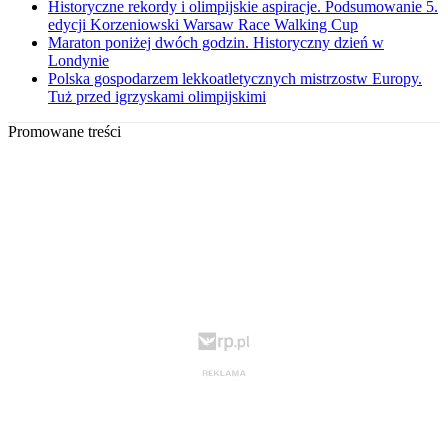
Historyczne rekordy i olimpijskie aspiracje. Podsumowanie 5.
edycji Korzeniowski Warsaw Race Walking Cup
Maraton poniżej dwóch godzin. Historyczny dzień w
Londynie
Polska gospodarzem lekkoatletycznych mistrzostw Europy.
Tuż przed igrzyskami olimpijskimi
Promowane treści