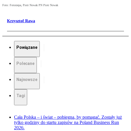
Foto: Fotorzepa, Piotr Nowak PN Piotr Nowak
Krzysztof Rawa
Powiązane
Polecane
Najnowsze
Tagi
Cała Polska – i świat – pobiegną, by pomagać. Zostały już
tylko godziny do startu zapisów na Poland Business Run
2026.