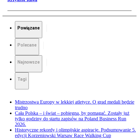
Powiązane
Polecane
Najnowsze
Tagi
Mistrzostwa Europy w lekkiej atletyce. O grad medali będzie
trudno
Cała Polska – i świat – pobiegną, by pomagać. Zostały już
tylko godziny do startu zapisów na Poland Business Run
2026.
Historyczne rekordy i olimpijskie aspiracje. Podsumowanie 5.
edycji Korzeniowski Warsaw Race Walking Cup