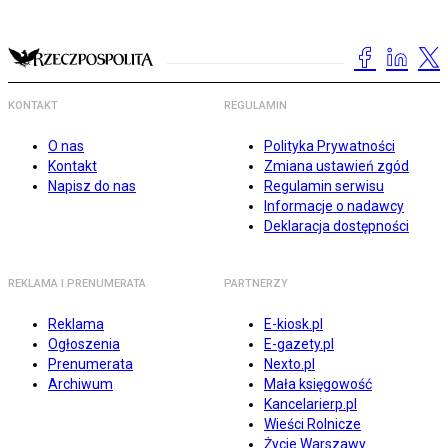
KONTAKT
REGULAMIN
O nas
Polityka Prywatności
Kontakt
Zmiana ustawień zgód
Napisz do nas
Regulamin serwisu
Informacje o nadawcy
Deklaracja dostępności
REKLAMA I PRENUMERATA
PARTNERZY
Reklama
E-kiosk.pl
Ogłoszenia
E-gazety.pl
Prenumerata
Nexto.pl
Archiwum
Mała księgowość
Kancelarierp.pl
Wieści Rolnicze
Życie Warszawy