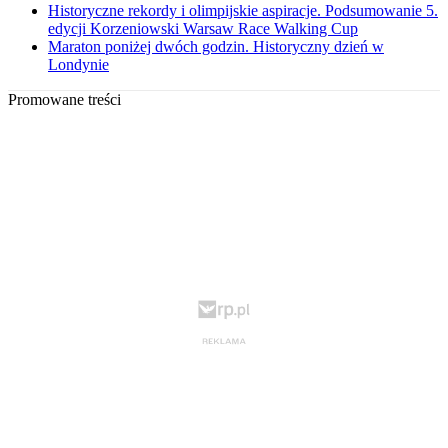
Historyczne rekordy i olimpijskie aspiracje. Podsumowanie 5.
edycji Korzeniowski Warsaw Race Walking Cup
Maraton poniżej dwóch godzin. Historyczny dzień w
Londynie
Promowane treści