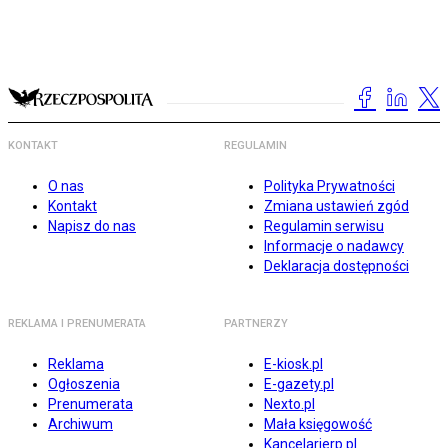
KONTAKT
REGULAMIN
O nas
Polityka Prywatności
Kontakt
Zmiana ustawień zgód
Napisz do nas
Regulamin serwisu
Informacje o nadawcy
Deklaracja dostępności
REKLAMA I PRENUMERATA
PARTNERZY
Reklama
E-kiosk.pl
Ogłoszenia
E-gazety.pl
Prenumerata
Nexto.pl
Archiwum
Mała księgowość
Kancelarierp.pl