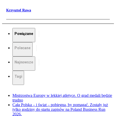
Krzysztof Rawa
Powiązane
Polecane
Najnowsze
Tagi
Mistrzostwa Europy w lekkiej atletyce. O grad medali będzie
trudno
Cała Polska – i świat – pobiegną, by pomagać. Zostały już
tylko godziny do startu zapisów na Poland Business Run
2026.