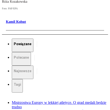
Róża Kozakowska
Foto: PAP/EPA
Kamil Kołsut
Powiązane
Polecane
Najnowsze
Tagi
Mistrzostwa Europy w lekkiej atletyce. O grad medali będzie
trudno