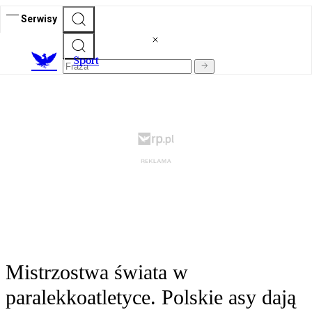
Serwisy
S
port
Mistrzostwa świata w
paralekkoatletyce. Polskie asy dają