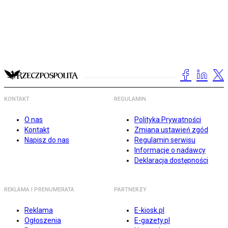
KONTAKT
REGULAMIN
O nas
Polityka Prywatności
Kontakt
Zmiana ustawień zgód
Napisz do nas
Regulamin serwisu
Informacje o nadawcy
Deklaracja dostępności
REKLAMA I PRENUMERATA
PARTNERZY
Reklama
E-kiosk.pl
Ogłoszenia
E-gazety.pl