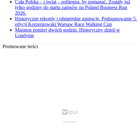
Cała Polska – i świat – pobiegną, by pomagać. Zostały już
tylko godziny do startu zapisów na Poland Business Run
2026.
Historyczne rekordy i olimpijskie aspiracje. Podsumowanie 5.
edycji Korzeniowski Warsaw Race Walking Cup
Maraton poniżej dwóch godzin. Historyczny dzień w
Londynie
Promowane treści