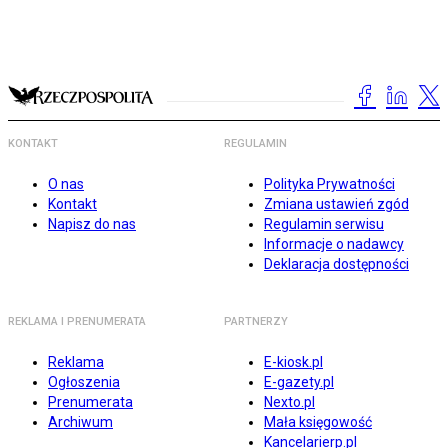
KONTAKT
REGULAMIN
O nas
Polityka Prywatności
Kontakt
Zmiana ustawień zgód
Napisz do nas
Regulamin serwisu
Informacje o nadawcy
Deklaracja dostępności
REKLAMA I PRENUMERATA
PARTNERZY
Reklama
E-kiosk.pl
Ogłoszenia
E-gazety.pl
Prenumerata
Nexto.pl
Archiwum
Mała księgowość
Kancelarierp.pl