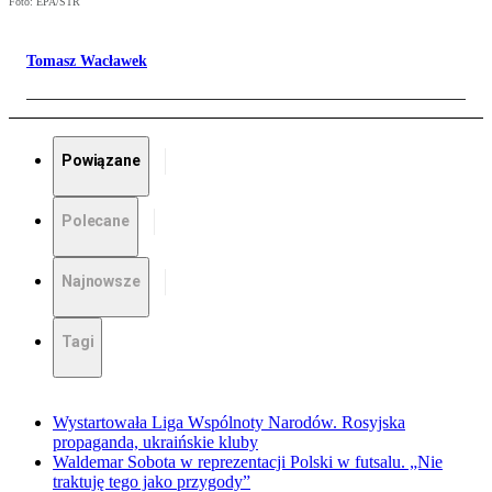
Foto: EPA/STR
Tomasz Wacławek
Powiązane
Polecane
Najnowsze
Tagi
Wystartowała Liga Wspólnoty Narodów. Rosyjska
propaganda, ukraińskie kluby
Waldemar Sobota w reprezentacji Polski w futsalu. „Nie
traktuję tego jako przygody”