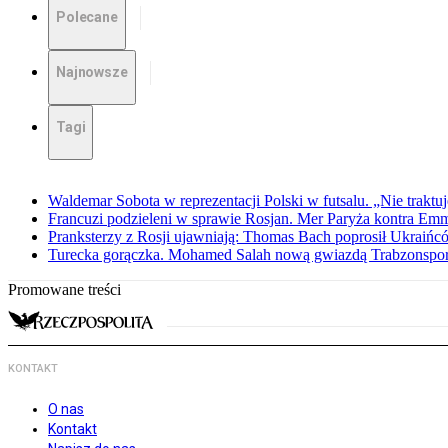
Polecane
Najnowsze
Tagi
Waldemar Sobota w reprezentacji Polski w futsalu. „Nie traktu
Francuzi podzieleni w sprawie Rosjan. Mer Paryża kontra E
Pranksterzy z Rosji ujawniają: Thomas Bach poprosił Ukraiń
Turecka gorączka. Mohamed Salah nową gwiazdą Trabzonspo
Promowane treści
KONTAKT
O nas
Kontakt