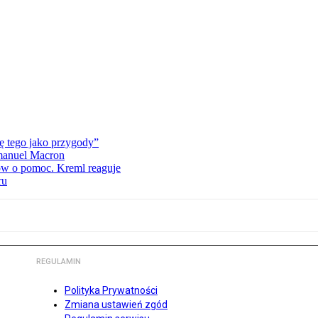
ję tego jako przygody”
mmanuel Macron
ców o pomoc. Kreml reaguje
ru
REGULAMIN
Polityka Prywatności
Zmiana ustawień zgód