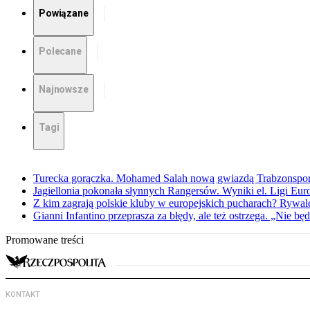
Powiązane
Polecane
Najnowsze
Tagi
Turecka gorączka. Mohamed Salah nową gwiazdą Trabzonspo
Jagiellonia pokonała słynnych Rangersów. Wyniki el. Ligi Eur
Z kim zagrają polskie kluby w europejskich pucharach? Rywale
Gianni Infantino przeprasza za błędy, ale też ostrzega. „Nie będ
Promowane treści
KONTAKT