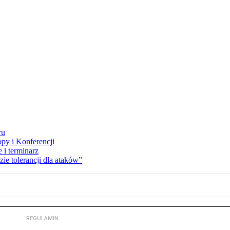
ru
opy i Konferencji
 i terminarz
zie tolerancji dla ataków”
REGULAMIN