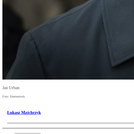
Jan Urban
Foto: Shutterstock
Łukasz Majchrzyk