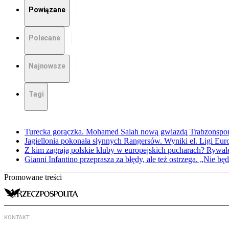
Powiązane
Polecane
Najnowsze
Tagi
Turecka gorączka. Mohamed Salah nową gwiazdą Trabzonspo
Jagiellonia pokonała słynnych Rangersów. Wyniki el. Ligi Eur
Z kim zagrają polskie kluby w europejskich pucharach? Rywale
Gianni Infantino przeprasza za błędy, ale też ostrzega. „Nie będ
Promowane treści
KONTAKT