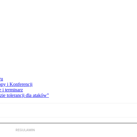
ru
opy i Konferencji
 i terminarz
zie tolerancji dla ataków”
REGULAMIN