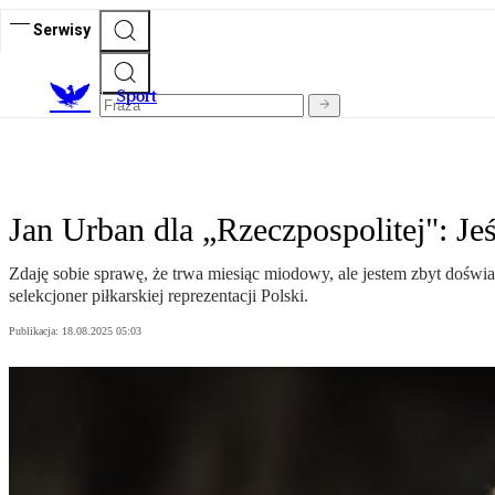
Serwisy
S
port
Jan Urban dla „Rzeczpospolitej": 
Zdaję sobie sprawę, że trwa miesiąc miodowy, ale jestem zbyt doświ
selekcjoner piłkarskiej reprezentacji Polski.
Publikacja:
18.08.2025 05:03