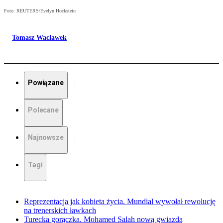
Foto: REUTERS/Evelyn Hockstein
Tomasz Wacławek
Powiązane
Polecane
Najnowsze
Tagi
Reprezentacja jak kobieta życia. Mundial wywołał rewolucję
na trenerskich ławkach
Turecka gorączka. Mohamed Salah nową gwiazdą