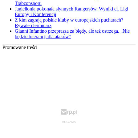
Trabzonsporu
Jagiellonia pokonała słynnych Rangersów. Wyniki el. Ligi
Europy i Konferencji
Z kim zagrają polskie kluby w europejskich pucharach?
Rywale i terminarz
Gianni Infantino przeprasza za błędy, ale też ostrzega. „Nie
będzie tolerancji dla ataków”
Promowane treści