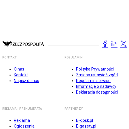
KONTAKT
REGULAMIN
O nas
Polityka Prywatności
Kontakt
Zmiana ustawień zgód
Napisz do nas
Regulamin serwisu
Informacje o nadawcy
Deklaracja dostępności
REKLAMA I PRENUMERATA
PARTNERZY
Reklama
E-kiosk.pl
Ogłoszenia
E-gazety.pl