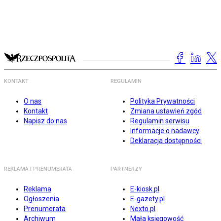
KONTAKT
REGULAMIN
O nas
Polityka Prywatności
Kontakt
Zmiana ustawień zgód
Napisz do nas
Regulamin serwisu
Informacje o nadawcy
Deklaracja dostępności
REKLAMA I PRENUMERATA
PARTNERZY
Reklama
E-kiosk.pl
Ogłoszenia
E-gazety.pl
Prenumerata
Nexto.pl
Archiwum
Mała księgowość